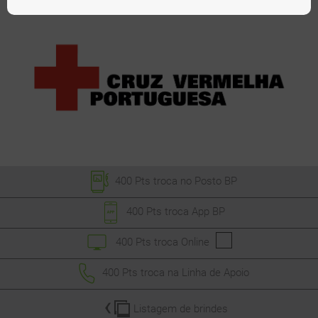
400 Pts
troca no Posto BP
400 Pts
troca App BP
400 Pts
troca Online
400 Pts
troca na Linha de Apoio
Listagem de brindes