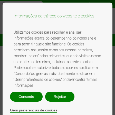
Registo novo utilizador
Acesso utilizador
Informações de tráfego do website e cookies
Bem-vindo ao programa BP
premierplus
.
Utilizamos cookies para recolher e analisar
informações acerca do desempenho do nosso site e
Catálogo De Brindes
Promoções
para permitir que o site funcione. Os cookies
permitem-nos, assim como aos nossos parceiros,
mostrar-lhe anúncios relevantes quando visita o nosso
2,50 € de doação Cruz Vermelha
site e sites de terceiros, incluindo as redes sociais.
Pode escolher autorizar todas as cookies ao clicar em
"Concordo" ou geri-las individualmente ao clicar em
Pode fazer o donativo num dos nossos postos de abastecimento bp, na App BP, no site
“Gerir preferências de cookies” onde encontrará mais
bpp.com.pt ou na linha de apoio ao cliente. No caso de trocar os seus pontos nos
postos de abastecimento bp, sairá um talão a agradecer a doação, se trocar através de
informações.
outros canais, receberá um email no caso de estar registado a agradecer a sua
solidariedade. Não é obrigatório estar registado no BP premierplus para poder trocar os
Concordo
Rejeitar
pontos por esta doação. Uma vez redimidos os pontos, não será possível a sua
devolução ou carregamento dos mesmos no cartão BP premierplus.
Gerir preferéncias de cookies