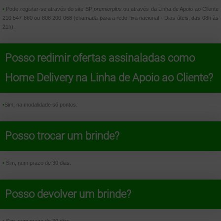
•
Pode registar-se através do site BP
premierplus
ou através da Linha de Apoio ao Cliente
210 547 860 ou 808 200 068 (chamada para a rede fixa nacional - Dias úteis, das 08h às
21h).
Posso redimir ofertas assinaladas como
Home Delivery na Linha de Apoio ao Cliente?
•
Sim, na modalidade só pontos.
Posso trocar um brinde?
•
Sim, num prazo de 30 dias.
Posso devolver um brinde?