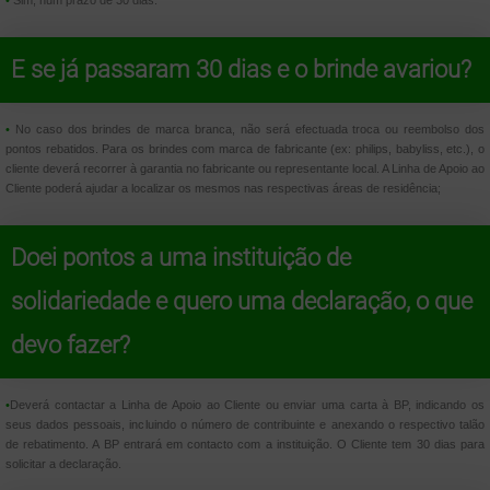
•
Sim, num prazo de 30 dias.
E se já passaram 30 dias e o brinde avariou?
•
No caso dos brindes de marca branca, não será efectuada troca ou reembolso dos
pontos rebatidos. Para os brindes com marca de fabricante (ex: philips, babyliss, etc.), o
cliente deverá recorrer à garantia no fabricante ou representante local. A Linha de Apoio ao
Cliente poderá ajudar a localizar os mesmos nas respectivas áreas de residência;
Doei pontos a uma instituição de
solidariedade e quero uma declaração, o que
devo fazer?
•
Deverá contactar a Linha de Apoio ao Cliente ou enviar uma carta à BP, indicando os
seus dados pessoais, incluindo o número de contribuinte e anexando o respectivo talão
de rebatimento. A BP entrará em contacto com a instituição. O Cliente tem 30 dias para
solicitar a declaração.