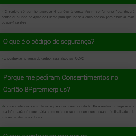
•
O registo só permite associar 4 cartões à conta. Assim se for uma frota deverá
contactar a Linha de Apoio ao Cliente para que lhe seja dado acesso para associar mais
do que 4 cartões.
O que é o código de segurança?
•
Encontra-se no verso do cartão, assinalado por CCV2
Porque me pediram Consentimentos no
Cartão BPpremierplus?
•
A privacidade dos seus dados é para nós uma prioridade. Para melhor protegermos a
sua informação, é necessária a obtenção do seu consentimento quanto às finalidades de
tratamento dos seus dados.