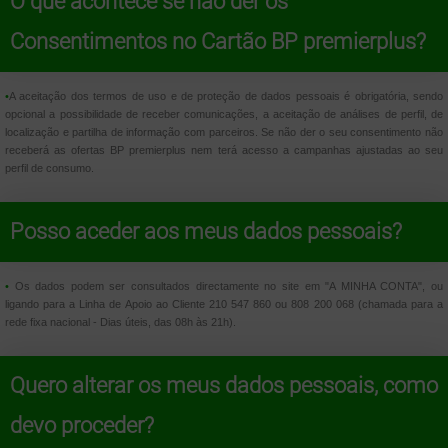
O que acontece se não der os
Consentimentos no Cartão BP premierplus?
•
A aceitação dos termos de uso e de proteção de dados pessoais é obrigatória, sendo
opcional a possibilidade de receber comunicações, a aceitação de análises de perfil, de
localização e partilha de informação com parceiros. Se não der o seu consentimento não
receberá as ofertas BP premierplus nem terá acesso a campanhas ajustadas ao seu
perfil de consumo.
Posso aceder aos meus dados pessoais?
•
Os dados podem ser consultados directamente no site em "A MINHA CONTA", ou
ligando para a Linha de Apoio ao Cliente 210 547 860 ou 808 200 068 (chamada para a
rede fixa nacional - Dias úteis, das 08h às 21h).
Quero alterar os meus dados pessoais, como
devo proceder?