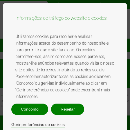
Registo novo utilizador
Acesso utilizador
Informações de tráfego do website e cookies
Bem-vindo ao programa BP
premierplus
.
Utilizamos cookies para recolher e analisar
informações acerca do desempenho do nosso site e
Catálogo De Brindes
Promoções
para permitir que o site funcione. Os cookies
permitem-nos, assim como aos nossos parceiros,
mostrar-lhe anúncios relevantes quando visita o nosso
Como posso adquirir um cartão BP
site e sites de terceiros, incluindo as redes sociais.
Pode escolher autorizar todas as cookies ao clicar em
premierplus
?
"Concordo" ou geri-las individualmente ao clicar em
“Gerir preferências de cookies” onde encontrará mais
•
Para adquirir o seu cartão BP
premierplus
e beneficiar de todas as suas vantagens
informações.
apentas tem de o solicitar num Posto de Abastecimento
BP
. Ser-lhe-á entregue um cartão
no momento, sem qualquer custo e sem que tenha que dar os seus dados pessoais.
Concordo
Rejeitar
Onde posso obter um Catálogo BP
Gerir preferéncias de cookies