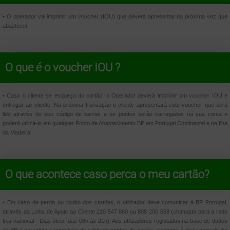
•
O operador vai imprimir um voucher (IOU) que deverá apresentar na próxima vez que
abastecer.
O que é o voucher IOU ?
•
Caso o cliente se esqueça do cartão, o Operador deverá imprimir um voucher IOU e
entregar ao cliente. Na próxima transação o cliente apresentará este voucher que será
lido através do seu código de barras e os pontos serão carregados na sua conta e
poderá utilizá-lo em qualquer Posto de Abastecimento BP em Portugal Continental e na Ilha
da Madeira.
O que acontece caso perca o meu cartão?
•
Em caso de perda ou roubo dos cartões, o utilizador deve comunicar à BP Portugal,
através da Linha de Apoio ao Cliente 210 547 860 ou 808 200 068 (chamada para a rede
fixa nacional - Dias úteis, das 08h às 21h). Aos utilizadores registados na base de dados