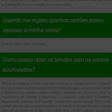
da BP é garantida a reposição do saldo de pontos do cartão, existente à meia-noite do dia
da comunicação da perda ou roubo, para um novo cartão.
Quando me registo quantos cartões posso
associar à minha conta?
•
Pode ter quatro cartões associados.
Como posso obter os brindes com os pontos
acumulados?
•
Brindes de entrega ao domicilio: para obter os brindes de entrega via postal, o utilizador
terá que acumular os pontos suficientes para o brinde desejado, devendo depois solicitar
o rebatimento dos respetivos pontos e efetuar o pagamento do mesmo num Posto de
Abastecimento BP aderente. O rebatimento e o pagamento serão feitos no momento.
Seguidamente, o utilizador deverá guardar o comprovativo desta transação. A BP enviará
o brinde solicitado para a morada indicada no formulário. O utilizador receberá o brinde/
oferta até um máximo de 20 dias. Para usufruir deste serviço o utilizador terá que ter