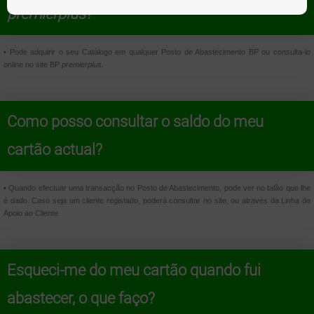
premierplus
?
•
Pode adquirir o seu Catálogo em qualquer Posto de Abastecimento BP ou consulta-lo
online no site BP
premierplus
.
Como posso consultar o saldo do meu
cartão actual?
•
Quando efectuar uma transacção no Posto de Abastecimento, pode ver no talão que lhe
é dado. Caso seja um cliente registado, poderá consultar no site, ou através da Linha de
Apoio ao Cliente.
Esqueci-me do meu cartão quando fui
abastecer, o que faço?