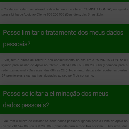
•
Os dados podem ser alterados directamente no site em "A MINHA CONTA", ou ligando
para a Linha de Apoio ao Cliente 808 200 068 (Dias úteis, das 8h às 21h).
Posso limitar o tratamento dos meus dados
pessoais?
•
Sim, tem o direito de retirar o seu consentimento no site em a "A MINHA CONTA“ ou
ligando para aLinha de Apoio ao Cliente 210 547 860 ou 808 200 068 (chamada para a
rede fixa nacional - Dias úteis, das 08h às 21h). No entanto, deixará de receber as ofertas
BP premierplus e campanhas ajustadas ao seu perfil de consumo.
Posso solicitar a eliminação dos meus
dados pessoais?
•
Sim, tem o direito de eliminar os seus dados pessoais ligando para a Linha de Apoio ao
Cliente 210 547 860 ou 808 200 068 (chamada para a rede fixa nacional - Dias úteis, das